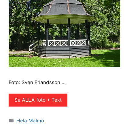
Foto: Sven Erlandsson …
Se ALLA foto + Text
Kategorier
Hela Malmö