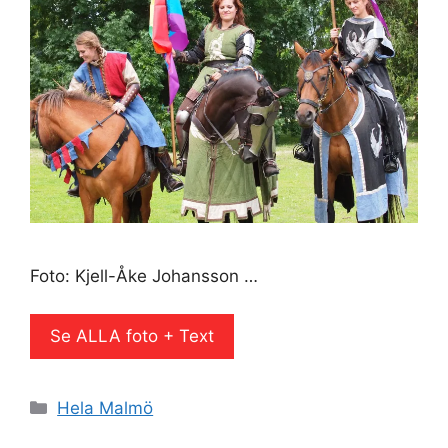
Foto: Kjell-Åke Johansson …
Se ALLA foto + Text
Kategorier
Hela Malmö