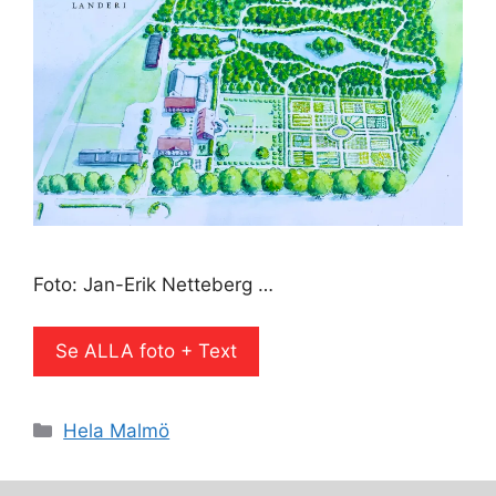
Foto: Jan-Erik Netteberg …
Se ALLA foto + Text
Kategorier
Hela Malmö