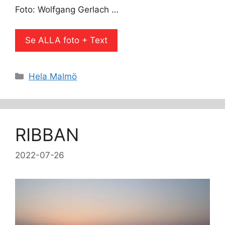
Foto: Wolfgang Gerlach …
Se ALLA foto + Text
Kategorier
Hela Malmö
RIBBAN
2022-07-26