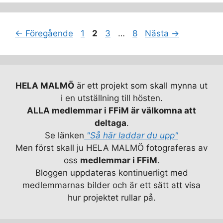
Sida
Sida
Sida
Sida
←
Föregående
1
2
3
…
8
Nästa
→
HELA MALMÖ
är ett projekt som skall mynna ut
i en utställning till hösten.
ALLA medlemmar i FFiM är välkomna att
deltaga
.
Se länken
"Så här laddar du upp"
Men först skall ju HELA MALMÖ fotograferas av
oss
medlemmar i FFiM
.
Bloggen uppdateras kontinuerligt med
medlemmarnas bilder och är ett sätt att visa
hur projektet rullar på.