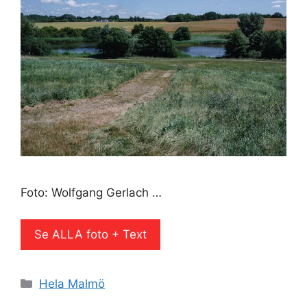
Foto: Wolfgang Gerlach …
Se ALLA foto + Text
Kategorier
Hela Malmö