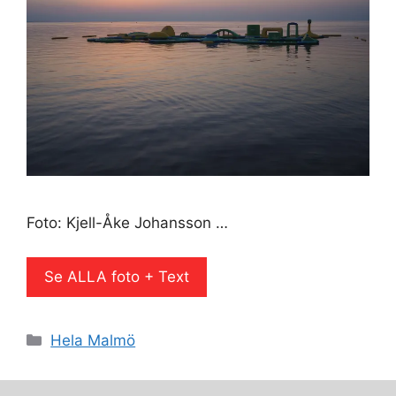
Foto: Kjell-Åke Johansson …
Se ALLA foto + Text
Kategorier
Hela Malmö