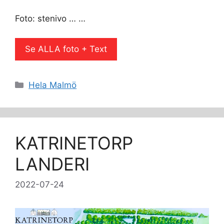
Foto: stenivo … …
Se ALLA foto + Text
Kategorier
Hela Malmö
KATRINETORP
LANDERI
2022-07-24