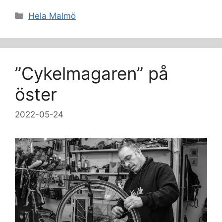
Kategorier
Hela Malmö
”Cykelmagaren” på
öster
2022-05-24