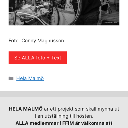
Foto: Conny Magnusson …
Se ALLA foto + Text
Kategorier
Hela Malmö
HELA MALMÖ
är ett projekt som skall mynna ut
i en utställning till hösten.
ALLA medlemmar i FFiM är välkomna att