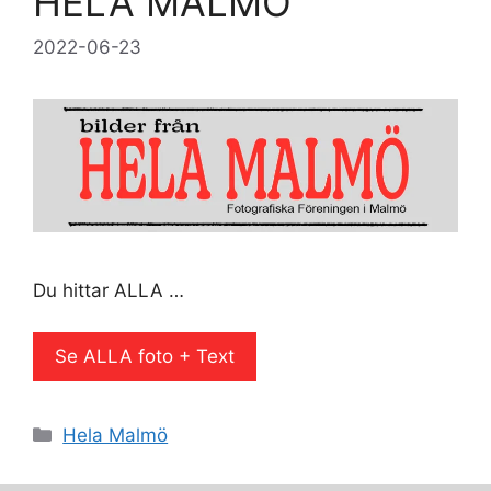
HELA MALMÖ
2022-06-23
Du hittar ALLA …
Se ALLA foto + Text
Kategorier
Hela Malmö