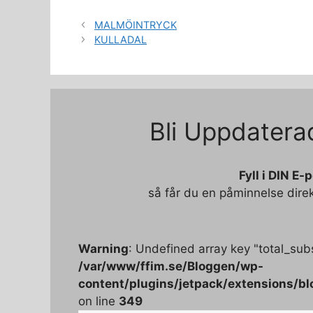
MALMÖINTRYCK
KULLADAL
Bli Uppdatera
Fyll i DIN E-
så får du en påminnelse dire
Warning
: Undefined array key "total_subs
/var/www/ffim.se/Bloggen/wp-
content/plugins/jetpack/extensions/bl
on line
349
Skriv din e-post …