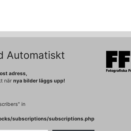
d Automatiskt
post adress,
kt när
nya bilder läggs upp!
cribers" in
ocks/subscriptions/subscriptions.php