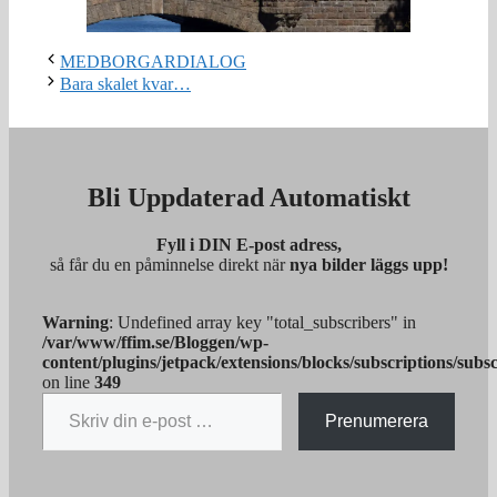
MEDBORGARDIALOG
Bara skalet kvar…
Bli Uppdaterad Automatiskt
Fyll i DIN E-post adress,
så får du en påminnelse direkt när
nya bilder läggs upp!
Warning
: Undefined array key "total_subscribers" in
/var/www/ffim.se/Bloggen/wp-
content/plugins/jetpack/extensions/blocks/subscriptions/subs
on line
349
Skriv din e-post …
Prenumerera