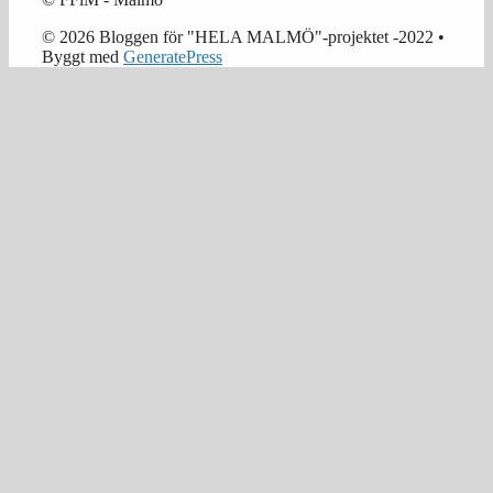
© 2026 Bloggen för "HELA MALMÖ"-projektet -2022
•
Byggt med
GeneratePress