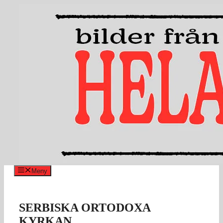
Hoppa
till
innehåll
Meny
SERBISKA ORTODOXA
KYRKAN