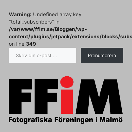
Warning
: Undefined array key
"total_subscribers" in
/var/www/ffim.se/Bloggen/wp-
content/plugins/jetpack/extensions/blocks/subs
on line
349
Skriv din e-post …
Prenumerera